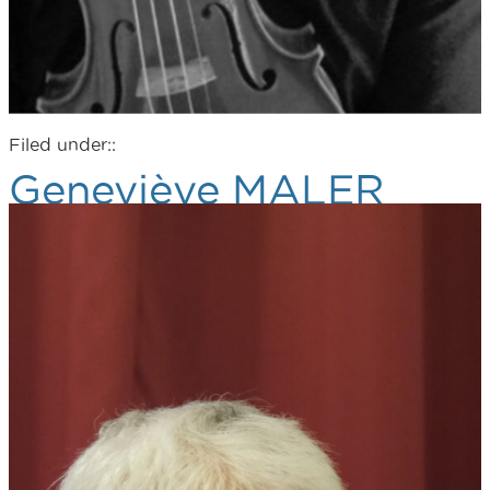
Filed under::
Geneviève MALER