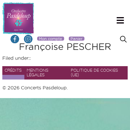
Mon compte
Panier
Françoise PESCHER
Filed under::
CRÉDITS
MENTIONS
POLITIQUE DE COOKIES
LÉGALES
(UE)
© 2026 Concerts Pasdeloup.