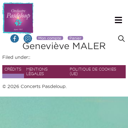
Mon compte
Panier
Geneviève MALER
Filed under::
CRÉDITS
MENTIONS
POLITIQUE DE COOKIES
LÉGALES
(UE)
© 2026 Concerts Pasdeloup.