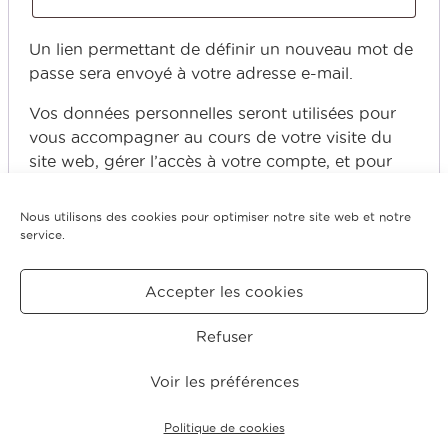
Un lien permettant de définir un nouveau mot de
passe sera envoyé à votre adresse e-mail.
Vos données personnelles seront utilisées pour
vous accompagner au cours de votre visite du
site web, gérer l’accès à votre compte, et pour
d’autres raisons décrites dans notre
politique de
confidentialité
.
Nous utilisons des cookies pour optimiser notre site web et notre
service.
S’inscrire
Accepter les cookies
Refuser
CRÉDITS
MENTIONS
POLITIQUE DE COOKIES
LÉGALES
(UE)
Voir les préférences
© 2026 Concerts Pasdeloup.
Politique de cookies