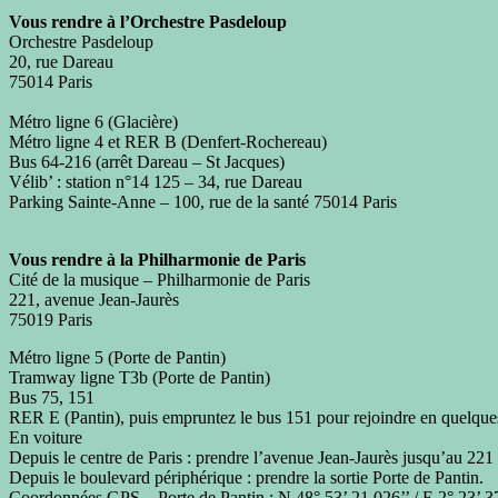
Vous rendre à l’Orchestre Pasdeloup
Orchestre Pasdeloup
20, rue Dareau
75014 Paris
Métro ligne 6 (Glacière)
Métro ligne 4 et RER B (Denfert-Rochereau)
Bus 64-216 (arrêt Dareau – St Jacques)
Vélib’ : station n°14 125 – 34, rue Dareau
Parking Sainte-Anne – 100, rue de la santé 75014 Paris
Vous rendre à la Philharmonie de Paris
Cité de la musique – Philharmonie de Paris
221, avenue Jean-Jaurès
75019 Paris
Métro ligne 5 (Porte de Pantin)
Tramway ligne T3b (Porte de Pantin)
Bus 75, 151
RER E (Pantin), puis empruntez le bus 151 pour rejoindre en quelques
En voiture
Depuis le centre de Paris : prendre l’avenue Jean-Jaurès jusqu’au 221 (
Depuis le boulevard périphérique : prendre la sortie Porte de Pantin.
Coordonnées GPS – Porte de Pantin : N 48° 53’ 21.026’’ / E 2° 23’ 3