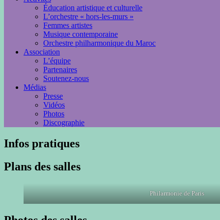
Éducation artistique et culturelle
L’orchestre « hors-les-murs »
Femmes artistes
Musique contemporaine
Orchestre philharmonique du Maroc
Association
L’équipe
Partenaires
Soutenez-nous
Médias
Presse
Vidéos
Photos
Discographie
Infos pratiques
Plans des salles
Philarmonie de Paris
Photos des salles