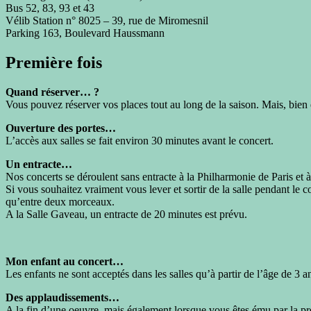
Bus 52, 83, 93 et 43
Vélib Station n° 8025 – 39, rue de Miromesnil
Parking 163, Boulevard Haussmann
Première fois
Quand réserver… ?
Vous pouvez réserver vos places tout au long de la saison. Mais, bien
Ouverture des portes…
L’accès aux salles se fait environ 30 minutes avant le concert.
Un entracte…
Nos concerts se déroulent sans entracte à la Philharmonie de Paris et 
Si vous souhaitez vraiment vous lever et sortir de la salle pendant le 
qu’entre deux morceaux.
A la Salle Gaveau, un entracte de 20 minutes est prévu.
Mon enfant au concert…
Les enfants ne sont acceptés dans les salles qu’à partir de l’âge de 3 an
Des applaudissements…
A la fin d’une oeuvre, mais également lorsque vous êtes ému par la pres