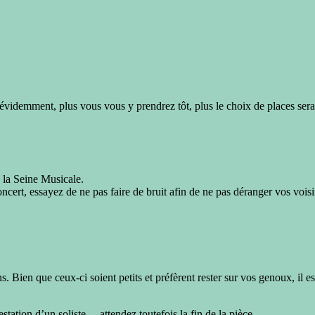
 évidemment, plus vous vous y prendrez tôt, plus le choix de places sera
à la Seine Musicale.
concert, essayez de ne pas faire de bruit afin de ne pas déranger vos voi
s. Bien que ceux-ci soient petits et préfèrent rester sur vos genoux, il es
tation d’un soliste… attendez toutefois la fin de la pièce.