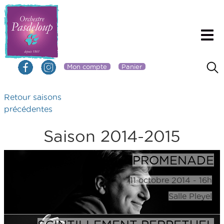
Mon compte
Panier
Retour saisons
précédentes
Saison 2014-2015
PROMENADE
11 octobre 2014 - 16h
Salle Pleyel