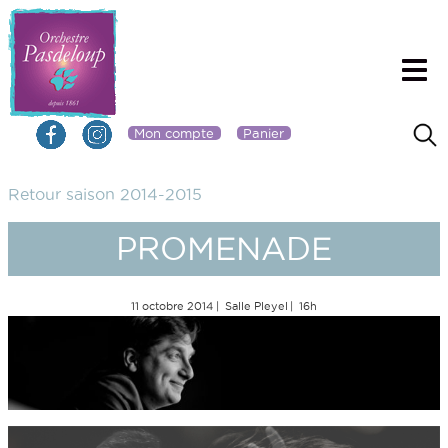
Mon compte
Panier
Retour saison 2014-2015
PROMENADE
11 octobre 2014
Salle Pleyel
16h