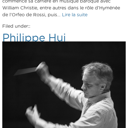
commence sa carrière en musique baroque avec
William Christie, entre autres dans le rôle d’Hyménée
de l’Orfeo de Rossi, puis…
Lire la suite
Filed under::
Philippe Hui