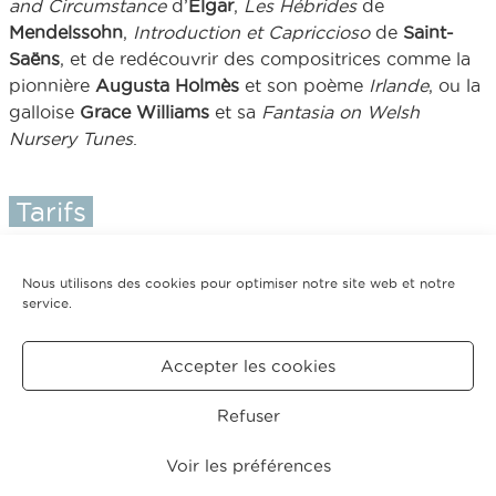
and
Circumstance
d’
Elgar
,
Les Hébrides
de
Mendelssohn
,
Introduction
et
C
apriccioso
de
Saint-
Saëns
, et de redécouvrir des compositrices comme la
pionnière
Augusta Holmès
et son poème
Irlande
, ou la
galloise
Grace Williams
et sa
Fantasia on Welsh
Nursery Tunes
.
Tarifs
Plein tarif : 42€ - 37€ - 30€ - 22€ - 15€ - 10€ // Tarif
réduit (à partir de 2 concerts) : 34€ - 28€ - 22€ - 16€
Nous utilisons des cookies pour optimiser notre site web et notre
(cat. 1 à 4) // Tarif préférentiel (à partir de 5 concerts) :
service.
29€ - 24€ - 19€ - 15€ (cat. 1 à 4) // Tarif intégral (les 10
concerts) : 26€ - 22€ - 16€ - 14€ (cat. 1 à 4)
Accepter les cookies
Retour saison 2023-2024
Refuser
CRÉDITS
MENTIONS
POLITIQUE DE COOKIES
LÉGALES
(UE)
Voir les préférences