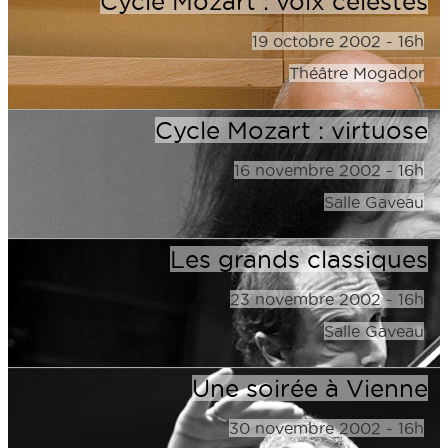
Cycle Mozart : voix célestes
19 octobre 2002 - 16h
Théâtre Mogador
Cycle Mozart : virtuose
16 novembre 2002 - 16h
Salle Gaveau
Les grands classiques
23 novembre 2002 - 16h
Salle Gaveau
Une soirée à Vienne
30 novembre 2002 - 16h