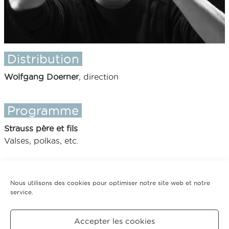
Distribution
Wolfgang Doerner
, direction
Programme
Strauss père et fils
Valses, polkas, etc.
30 novembre et 1er décembre 2002
Nous utilisons des cookies pour optimiser notre site web et notre
service.
Tarifs
Accepter les cookies