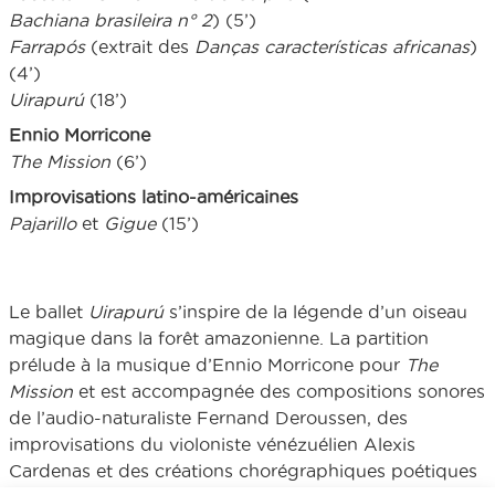
Bachiana brasileira n° 2
) (5’)
Farrapós
(extrait des
Danças características africanas
)
(4’)
Uirapurú
(18’)
Ennio Morricone
The Mission
(6’)
Improvisations latino-américaines
Pajarillo
et
Gigue
(15’)
Le ballet
Uirapurú
s’inspire de la légende d’un oiseau
magique dans la forêt amazonienne. La partition
prélude à la musique d’Ennio Morricone pour
The
Mission
et est accompagnée des compositions sonores
de l’audio-naturaliste Fernand Deroussen, des
improvisations du violoniste vénézuélien Alexis
Cardenas et des créations chorégraphiques poétiques