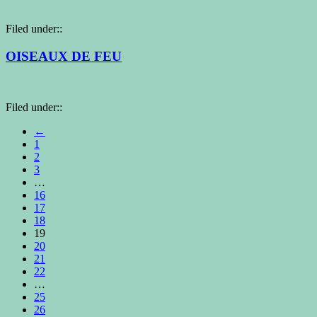
Filed under::
OISEAUX DE FEU
Filed under::
←
1
2
3
…
16
17
18
19
20
21
22
…
25
26