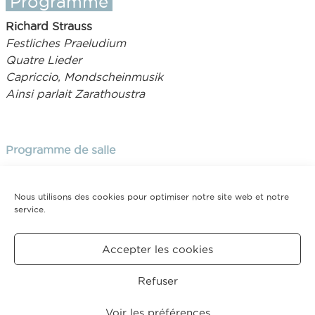
Programme
Richard Strauss
Festliches Praeludium
Quatre Lieder
Capriccio, Mondscheinmusik
Ainsi parlait Zarathoustra
Programme de salle
Nous utilisons des cookies pour optimiser notre site web et notre
service.
Tarifs
Plein tarif : 40€ - 35€ - 28€ - 20€ - 15€ - 10€
Accepter les cookies
Retour saison 2018-2019
Refuser
CRÉDITS
MENTIONS
POLITIQUE DE COOKIES
LÉGALES
(UE)
Voir les préférences