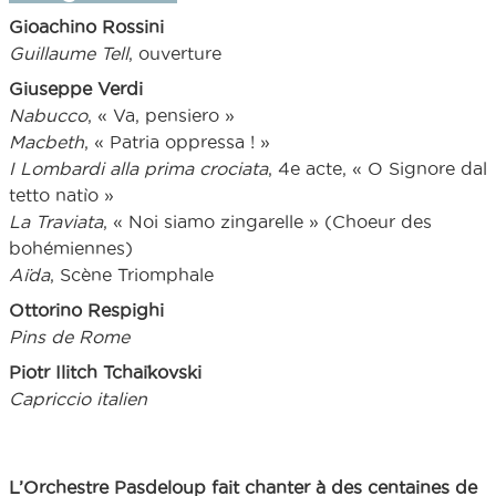
Gioachino Rossini
Guillaume Tell
, ouverture
Giuseppe Verdi
Nabucco
, « Va, pensiero »
Macbeth
, « Patria oppressa ! »
I Lombardi alla prima crociata
, 4e acte, « O Signore dal
tetto natìo »
La Traviata
, « Noi siamo zingarelle » (Choeur des
bohémiennes)
Aïda
, Scène Triomphale
Ottorino Respighi
Pins de Rome
Piotr Ilitch Tchaïkovski
Capriccio italien
L’Orchestre Pasdeloup fait chanter à des centaines de