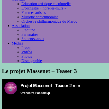
Éducation artistique et culturelle
L’orchestre « hors-les-murs »
Femmes artistes
Musique contemporaine
Orchestre philharmonique du Maroc
Association
L’équipe
Partenaires
Soutenez-nous
Médias
Presse
Vidéos
Photos
Discographie
Le projet Massenet – Teaser 3