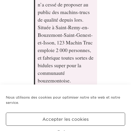
n’a cessé de proposer au
public des machins-trucs
de qualité depuis lors.
Située à Saint-Remy-en-
Bouzemont-Saint-Genest-
et-Isson, 123 Machin Truc
emploie 2 000 personnes,
et fabrique toutes sortes de
bidules super pour la
communauté
bouzemontoise.
Nous utilisons des cookies pour optimiser notre site web et notre
En tant que nouvel utilisateur ou utilisatrice de
service.
WordPress, vous devriez vous rendre sur
votre tableau
de bord
pour supprimer cette page et créer de
nouvelles pages pour votre contenu. Amusez-vous
Accepter les cookies
bien !