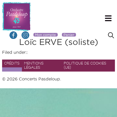
Mon compte
Panier
Loïc ERVE (soliste)
Filed under::
CRÉDITS
MENTIONS
POLITIQUE DE COOKIES
LÉGALES
(UE)
© 2026 Concerts Pasdeloup.