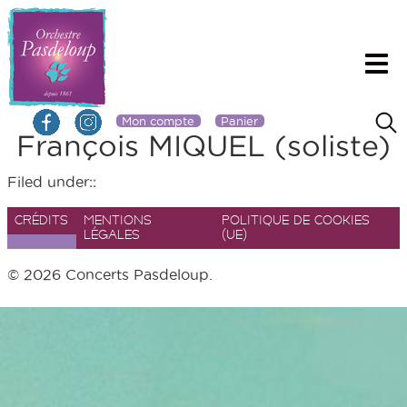
Mon compte
Panier
François MIQUEL (soliste)
Filed under::
CRÉDITS
MENTIONS
POLITIQUE DE COOKIES
LÉGALES
(UE)
© 2026 Concerts Pasdeloup.