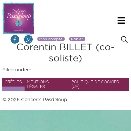
Mon compte
Panier
Corentin BILLET (co-
soliste)
Filed under::
CRÉDITS
MENTIONS
POLITIQUE DE COOKIES
LÉGALES
(UE)
© 2026 Concerts Pasdeloup.