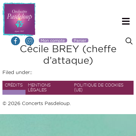
Mon compte
Panier
Cécile BREY (cheffe
d’attaque)
Filed under::
CRÉDITS
MENTIONS
POLITIQUE DE COOKIES
LÉGALES
(UE)
© 2026 Concerts Pasdeloup.