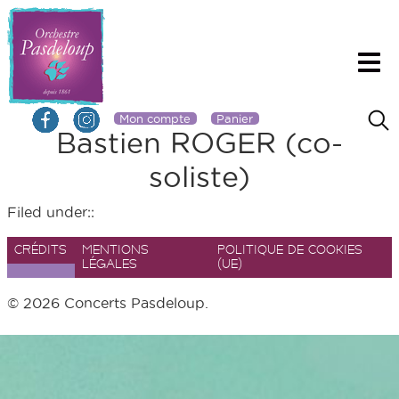
Mon compte
Panier
Bastien ROGER (co-
soliste)
Filed under::
CRÉDITS
MENTIONS
POLITIQUE DE COOKIES
LÉGALES
(UE)
© 2026 Concerts Pasdeloup.