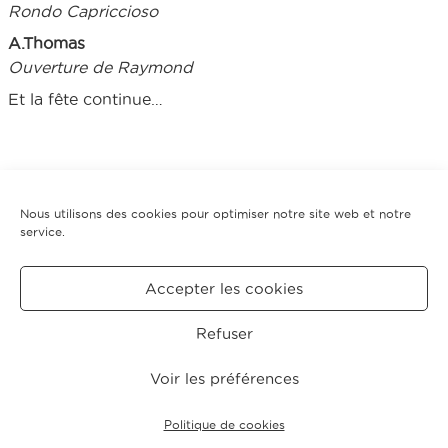
Rondo Capriccioso
A.Thomas
Ouverture de Raymond
Et la fête continue…
En partenariat avec l’ensemble Erik Satie
Nous utilisons des cookies pour optimiser notre site web et notre
service.
Tarifs
Accepter les cookies
Retour saison 2004-05
Refuser
CRÉDITS
MENTIONS
POLITIQUE DE COOKIES
LÉGALES
(UE)
Voir les préférences
© 2026 Concerts Pasdeloup.
Politique de cookies