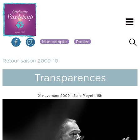
Mon compte
Panier
Retour saison 2009-10
Transparences
21 novembre 2009
Salle Pleyel
16h