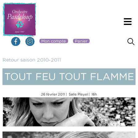
Mon compte
Panier
Retour saison 2010-2011
TOUT FEU TOUT FLAMME
26 février 2011
Salle Pleyel
16h