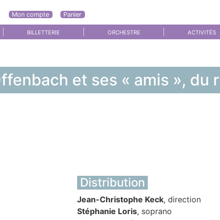
Mon compte
Panier
enu
BILLETTERIE
ORCHESTRE
ACTIVITÉS
ffenbach et ses « amis », du r
Distribution
Jean-Christophe Keck
, direction
Stéphanie Loris
, soprano