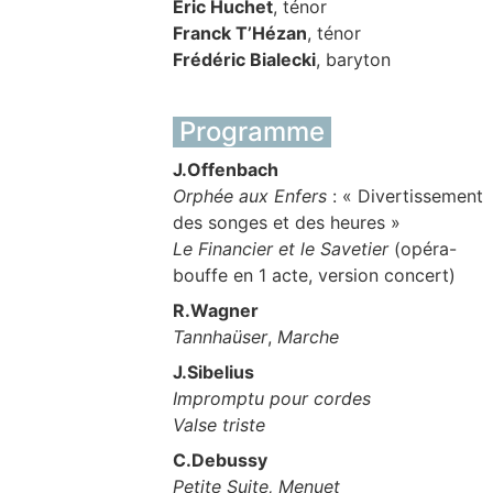
Eric Huchet
, ténor
Franck T’Hézan
, ténor
Frédéric Bialecki
, baryton
Programme
J.Offenbach
Orphée aux Enfers
: « Divertissement
des songes et des heures »
Le Financier et le Savetier
(opéra-
bouffe en 1 acte, version concert)
R.Wagner
Tannhaüser
,
Marche
J.Sibelius
Impromptu pour cordes
Valse triste
C.Debussy
Petite Suite, Menuet