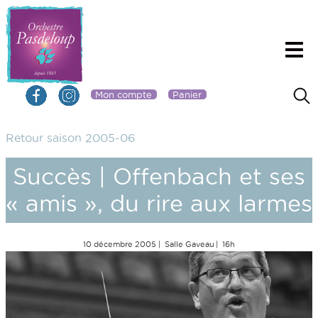
Mon compte
Panier
Retour saison 2005-06
Succès | Offenbach et ses
« amis », du rire aux larmes
10 décembre 2005
Salle Gaveau
16h