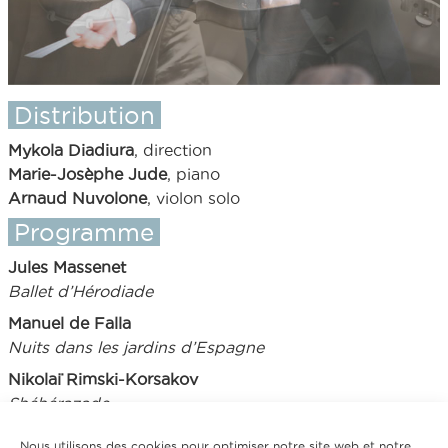
Distribution
Mykola Diadiura
, direction
Marie-Josèphe Jude
, piano
Arnaud Nuvolone
, violon solo
Programme
Jules Massenet
Ballet d’Hérodiade
Manuel de Falla
Nuits dans les jardins d’Espagne
Nikolaï Rimski-Korsakov
Shéhérazade
Nous utilisons des cookies pour optimiser notre site web et notre