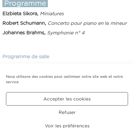
Programme
Elzbieta Sikora,
Miniatures
Robert Schumann,
Concerto pour piano en
la
mineur
Johannes Brahms,
Symphonie n° 4
Programme de salle
Nous utilisons des cookies pour optimiser notre site web et notre
service.
Tarifs
Plein tarif : 40€ - 35€ - 28€ - 20€ - 15€ - 10€
Accepter les cookies
Retour saison 2018-2019
Refuser
CRÉDITS
MENTIONS
POLITIQUE DE COOKIES
LÉGALES
(UE)
Voir les préférences