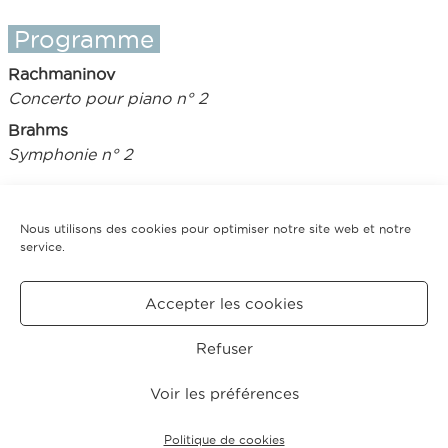
Programme
Rachmaninov
Concerto pour piano n° 2
Brahms
Symphonie n° 2
Nous utilisons des cookies pour optimiser notre site web et notre
service.
Tarifs
Accepter les cookies
Retour saison 2003-04
Refuser
CRÉDITS
MENTIONS
POLITIQUE DE COOKIES
LÉGALES
(UE)
Voir les préférences
© 2026 Concerts Pasdeloup.
Politique de cookies