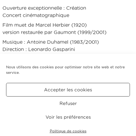
Ouverture exceptionnelle : Création
Concert cinématographique
Film muet de Marcel Herbier (1920)
version restaurée par Gaumont (1999/2001)
Musique : Antoine Duhamel (1983/2001)
Direction : Leonardo Gasparini
avec la participation de Gaumon et Arte France et
l’aide de la SACEM.
Nous utilisons des cookies pour optimiser notre site web et notre
service.
Tarifs
Accepter les cookies
Retour saison 2003-04
Refuser
CRÉDITS
MENTIONS
POLITIQUE DE COOKIES
LÉGALES
(UE)
Voir les préférences
© 2026 Concerts Pasdeloup.
Politique de cookies