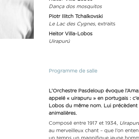
Dança dos mosquitos
Piotr Ilitch Tchaïkovski
Le Lac des Cygnes
, extraits
Heitor Villa-Lobos
Uirapurú
Programme de salle
L’Orchestre Pasdeloup évoque l’Amazo
appelé « uirapuru » en portugais : c’es
Lobos du même nom. Lui précèdent q
animalières.
Composé entre 1917 et 1934,
Uirapur
au merveilleux chant – que l’on ente
un temps un magnifique jeune homme