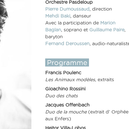
Orchestre Pasdeloup
Pierre Dumoussaud
, direction
Mehdi Baki
, danseur
Avec la participation de
Marion
Baglan
, soprano et
Guillaume Paire
,
baryton
Fernand Deroussen
, audio-naturalist
Programme
Francis Poulenc
Les Animaux modèles
, extraits
Gioachino Rossini
Duo des chats
Jacques Offenbach
Duo de la mouche
(extrait d’ Orphée
aux Enfers)
Heitor Villa-Lobos