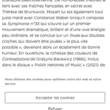
littérature beethovénienne. De nombreuses théories le
lient avec ses fraîches fiançailles en secret avec
Thérèse de Brunswick. Mozart lui est également tout
juste marié avec Constanze Weber lorsqu’il compose
sa
Symphonie n°35
qui s’ouvre sur un premier
mouvement dramatique, brillant et d’une vive énergie
peu ordinaire, et se conclue sur un
finale
aux doubles
croches qui doivent être jouées « le plus vite
possible », devenant alors un éclatement de bonne
humeur. En ouverture, la richesse des couleurs de
Contradizione
de Grażyna Bacewicz (1966), inclus
dans le disque « Polish Heroines of Music » (2021) de
l’Orchestre Pasdeloup.
Nous utilisons des cookies pour optimiser notre site web et notre
service.
Tarifs
Plein tarif : 45€ - 35€ - 25€ - 22€ - 17€ - 10 €
Accepter les cookies
Retour saison 2021-2022
Refuser