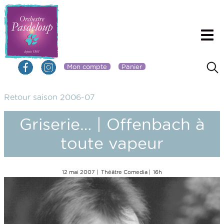
Mon compte
Panier
Retour saison 2006-07
Griserie… | Offenbach à
toute vapeur
12 mai 2007
Théâtre Comedia
16h