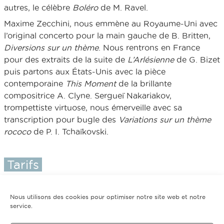
autres, le célèbre
Boléro
de M. Ravel.
Maxime Zecchini, nous emmène au Royaume-Uni avec
l’original concerto pour la main gauche de B. Britten,
Diversions sur un thème
. Nous rentrons en France
pour des extraits de la suite de
L’Arlésienne
de G. Bizet
puis partons aux États-Unis avec la pièce
contemporaine
This Moment
de la brillante
compositrice A. Clyne. Sergueï Nakariakov,
trompettiste virtuose, nous émerveille avec sa
transcription pour bugle des
Variations sur un thème
rococo
de P. I. Tchaïkovski.
Tarifs
Plein tarif : 42€ - 40€ - 30€ - 25€ - 20€ - 12€ // Tarif
réduit (à partir de 2 concerts) : 34€ - 28€ - 22€ - 16€
Nous utilisons des cookies pour optimiser notre site web et notre
(cat. 1 à 4) // Tarif préférentiel (à partir de 5 concerts) :
service.
29€ - 24€ - 19€ - 15€ (cat. 1 à 4) // Tarif intégral (les 10