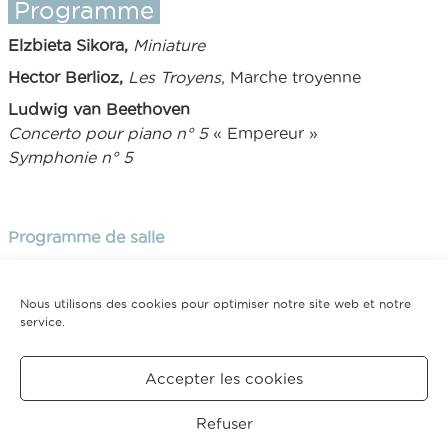
Programme
Elzbieta Sikora,
Miniature
Hector Berlioz,
Les Troyens
, Marche troyenne
Ludwig van Beethoven
Concerto pour piano n° 5
« Empereur »
Symphonie n° 5
Programme de salle
Nous utilisons des cookies pour optimiser notre site web et notre
service.
Tarifs
Plein tarif : 40€ - 35€ - 28€ - 20€ - 15€ - 10€
Accepter les cookies
Retour saison 2018-2019
Refuser
CRÉDITS
MENTIONS
POLITIQUE DE COOKIES