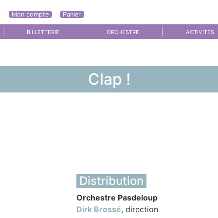
Mon compte
Panier
enu
BILLETTERIE
ORCHESTRE
ACTIVITÉS
Clap !
Distribution
Orchestre Pasdeloup
Dirk Brossé
, direction