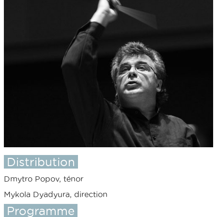
Distribution
Dmytro Popov, ténor
Mykola Dyadyura, direction
Programme