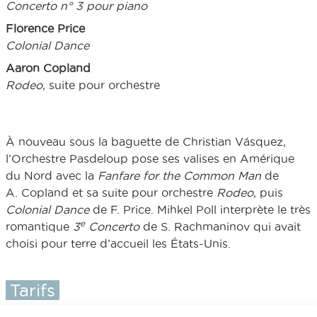
Concerto n° 3
pour piano
Florence Price
Colonial Dance
Aaron Copland
Rodeo
, suite pour orchestre
À nouveau sous la baguette de Christian Vásquez,
l’Orchestre Pasdeloup pose ses valises en Amérique
du Nord avec la
Fanfare for the Common Man
de
A. Copland et sa suite pour orchestre
Rodeo
, puis
Colonial Dance
de F. Price. Mihkel Poll interprète le très
e
romantique
3
Concerto
de S. Rachmaninov qui avait
choisi pour terre d’accueil les États-Unis.
Tarifs
Plein tarif : 42€ - 40€ - 30€ - 25€ - 20€ - 12€ // Tarif