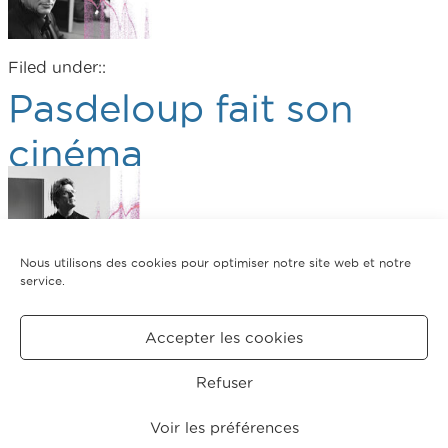
Filed under::
Pasdeloup fait son
cinéma
Nous utilisons des cookies pour optimiser notre site web et notre
service.
Filed under::
Accepter les cookies
1
2
3
4
…
25
26
27
→
Refuser
CRÉDITS
MENTIONS
POLITIQUE DE COOKIES
LÉGALES
(UE)
Voir les préférences