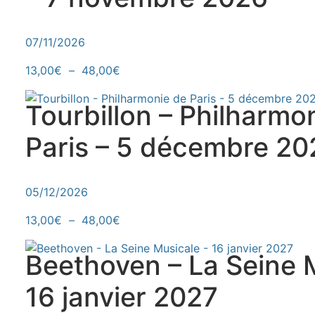
07/11/2026
Plage de prix : 13,00€ à 48,00€
Ce produit a plusieurs variations. Le
13,00
€
–
48,00
€
Tourbillon – Philharmo
Paris – 5 décembre 20
05/12/2026
Plage de prix : 13,00€ à 48,00€
Ce produit a plusieurs variations. Le
13,00
€
–
48,00
€
Beethoven – La Seine 
16 janvier 2027