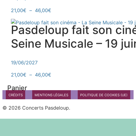
Plage de prix : 21,00€ à 46,00€
Ce produit a plusieurs variations. Le
21,00
€
–
46,00
€
Pasdeloup fait son cin
Seine Musicale – 19 ju
19/06/2027
Plage de prix : 21,00€ à 46,00€
Ce produit a plusieurs variations. Le
21,00
€
–
46,00
€
Panier
CRÉDITS
MENTIONS LÉGALES
POLITIQUE DE COOKIES (UE)
© 2026 Concerts Pasdeloup.