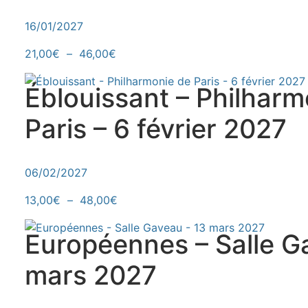
16/01/2027
Plage de prix : 21,00€ à 46,00€
Ce produit a plusieurs variations. Le
21,00
€
–
46,00
€
Éblouissant – Philharm
Paris – 6 février 2027
06/02/2027
Plage de prix : 13,00€ à 48,00€
Ce produit a plusieurs variations. Le
13,00
€
–
48,00
€
Européennes – Salle G
mars 2027