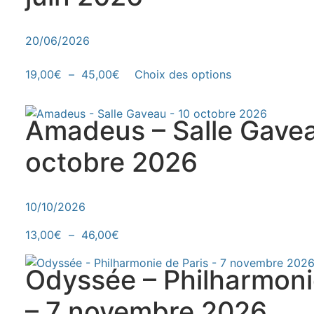
20/06/2026
Plage de prix : 19,00€ à 45,00€
Ce produit a 
19,00
€
–
45,00
€
Choix des options
Amadeus – Salle Gavea
octobre 2026
10/10/2026
Plage de prix : 13,00€ à 46,00€
Ce produit a plusieurs variations. Le
13,00
€
–
46,00
€
Odyssée – Philharmoni
– 7 novembre 2026