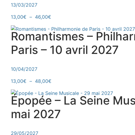
13/03/2027
Plage de prix : 13,00€ à 46,00€
Ce produit a plusieurs variations. Le
13,00
€
–
46,00
€
Romantismes – Philha
Paris – 10 avril 2027
10/04/2027
Plage de prix : 13,00€ à 48,00€
Ce produit a plusieurs variations. Le
13,00
€
–
48,00
€
Épopée – La Seine Mus
mai 2027
29/05/2027