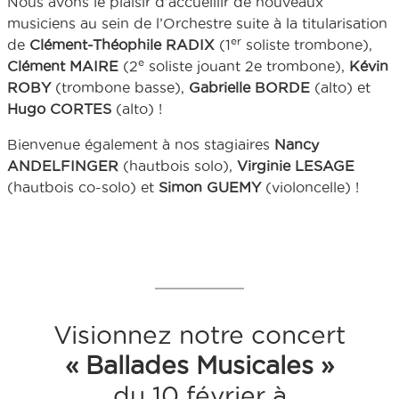
Nous avons le plaisir d’accueillir de nouveaux
musiciens au sein de l’Orchestre suite à la titularisation
er
de
Clément-Théophile RADIX
(1
soliste trombone),
e
Clément MAIRE
(2
soliste jouant 2e trombone),
Kévin
ROBY
(trombone basse),
Gabrielle BORDE
(alto) et
Hugo CORTES
(alto) !
Bienvenue également à nos stagiaires
Nancy
ANDELFINGER
(hautbois solo),
Virginie LESAGE
(hautbois co-solo) et
Simon GUEMY
(violoncelle) !
Visionnez notre concert
« Ballades Musicales »
du 10 février à