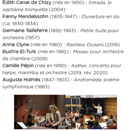
Édith Canat de Chizy
(née en 1950) :
Intrada, la
septième trompette
(2004)
Fanny Mendelssohn
(1805-1847) :
Ouverture en do
(ca. 1830-1834)
Germaine Tailleferre
(1892-1983) :
Petite Suite pour
orchestre
(1957)
Anna Clyne
(née en 1980) :
Restless Oceans
(2018)
Bushra El-Turk
(née en 1982) :
Mosaic
pour orchestre
de chambre (2009)
Camille Pépin
(née en 1990) :
Aether
, concerto pour
harpe, marimba et orchestre (2019, rév. 2020)
Augusta Holmès
(1847-1903) :
Andromède
, poème
symphonique (1883)