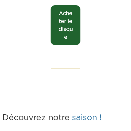
Ache
ter le
disqu
e
Découvrez notre
saison !