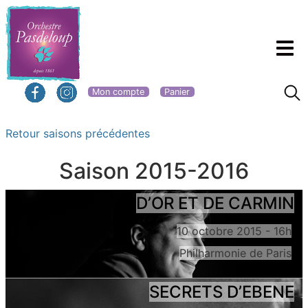
Mon compte
Panier
Retour saisons précédentes
Saison 2015-2016
D’OR ET DE CARMIN
10 octobre 2015 - 16h
Philharmonie de Paris
SECRETS D’EBENE