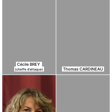
Cécile BREY
Thomas CARDINEAU
(cheffe d’attaque)