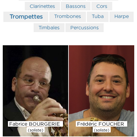
Clarinettes
Bassons
Cors
Trombones
Tuba
Harpe
Trompettes
Timbales
Percussions
Fabrice BOURGERIE
Frédéric FOUCHER
(soliste)
(soliste)