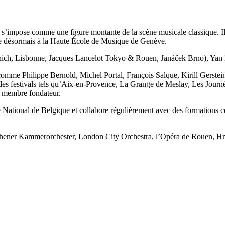
 s’impose comme une figure montante de la scène musicale classique. Il d
ne désormais à la Haute École de Musique de Genève.
h, Lisbonne, Jacques Lancelot Tokyo & Rouen, Janáček Brno), Yan Mařat
s comme Philippe Bernold, Michel Portal, François Salque, Kirill Gerste
es festivals tels qu’Aix-en-Provence, La Grange de Meslay, Les Journée
st membre fondateur.
e National de Belgique et collabore régulièrement avec des formations 
Münchener Kammerorchester, London City Orchestra, l’Opéra de Rouen, H