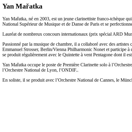
Yan Mařatka
Yan Mařatka, né en 2003, est un jeune clarinettiste franco-tchèque qui
National Supérieur de Musique et de Danse de Paris et se perfection
Lauréat de nombreux concours internationaux (prix spécial ARD Munic
Passionné par la musique de chambre, il a collaboré avec des artiste
Emmanuel Strosser, Berlin/Vienna Philharmonic Nonet et participe à d
se produit régulièrement avec le Quintette à vent Pentagone dont il e
Yan Mařatka occupe le poste de Première Clarinette solo à l’Orchestr
l’Orchestre National de Lyon, l’ONDIF..
En soliste, il se produit avec l’Orchestre National de Cannes, le 