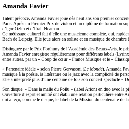
Amanda Favier
Talent précoce, Amanda Favier joue dès neuf ans son premier concerto e
Paris. Après un Premier Prix de violon et un diplôme de formation su
d’Igor Ozim et d’Ifrah Neaman.
Ce métissage culturel fait d’elle une musicienne complète, qui, rapid
Bach de Leipzig. Elle joue alors en soliste et en musique de chambre à
Distinguée par le Prix Forthuny de l’Académie des Beaux-Arts, le p
Amanda Favier enregistre régulièrement pour différents labels (Lyrinx,
entre autres, par un « Coup de cœur » France Musique et le « Classique
« Partenaire idéale » selon Pierre Gervasoni (
Le Monde
), Amanda Favi
musique à la poésie, la littérature ou le jazz avec la complicité de 
Elle a interprété plus d’une centaine de fois son concert-spectacle « De
Son disque, « Dans la malle du Poilu » (label Arion) en duo avec la 
Ouverture d’esprit et amitié ont établi une relation particulière entr
qui a reçu, comme le disque, le label de la Mission du centenaire de 