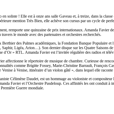
n soliste ! Elle est à onze ans salle Gaveau et, à treize, dans la clas
périeure mention Très Bien, elle achève son cursus par un cycle de perf
ement, remporte une quinzaine de prix internationaux. Amanda Favier dev
 travers le monde avec des partenaires et orchestres recherchés.
rix Berthier des Palmes académiques, la Fondation Banque Populaire e
 Saphir, Ligéa, Arion…). Son dernier disque sur les Quatre Saisons de V
 d’Or » RTL. Amanda Favier est l’invitée régulière des radios et télévi
er affectionne le répertoire de musique de chambre. Curieuse de rencont
personnalités comme Brigitte Fossey, Marie-Christine Barrault, François
 Venise à Venise, itinéraire d’un violon gâté », dans lequel elle raconte
pianiste Célimène Daudet, est un hommage au violoniste et compositeur 
e Amanda Favier et l’Orchestre Pasdeloup. Ces affinités les ont conduit à
la Première Guerre mondiale.