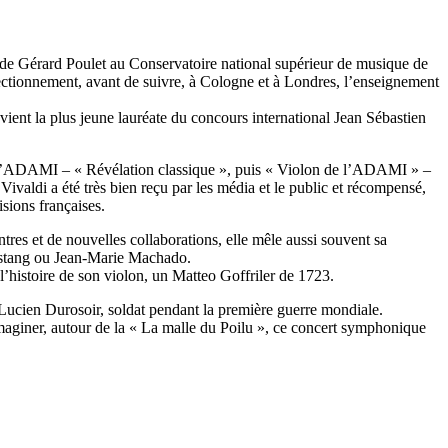
se de Gérard Poulet au Conservatoire national supérieur de musique de
ectionnement, avant de suivre, à Cologne et à Londres, l’enseignement
ient la plus jeune lauréate du concours international Jean Sébastien
t l’ADAMI – « Révélation classique », puis « Violon de l’ADAMI » –
ivaldi a été très bien reçu par les média et le public et récompensé,
sions françaises.
res et de nouvelles collaborations, elle mêle aussi souvent sa
 Castang ou Jean-Marie Machado.
 l’histoire de son violon, un Matteo Goffriler de 1723.
Lucien Durosoir, soldat pendant la première guerre mondiale.
 imaginer, autour de la « La malle du Poilu », ce concert symphonique